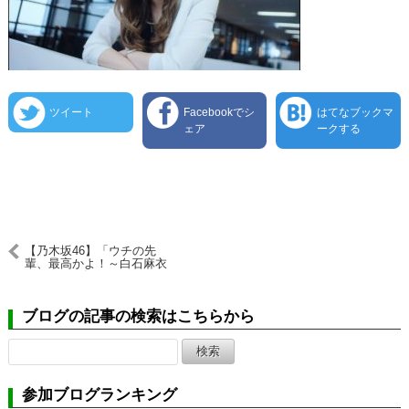
ツイート
Facebookでシ
はてなブックマ
ェア
ークする
【乃木坂46】「ウチの先
輩、最高かよ！～白石麻衣
MousePro篇～」 | マウスコ
ンピューター
ブログの記事の検索はこちらから
検
索:
参加ブログランキング