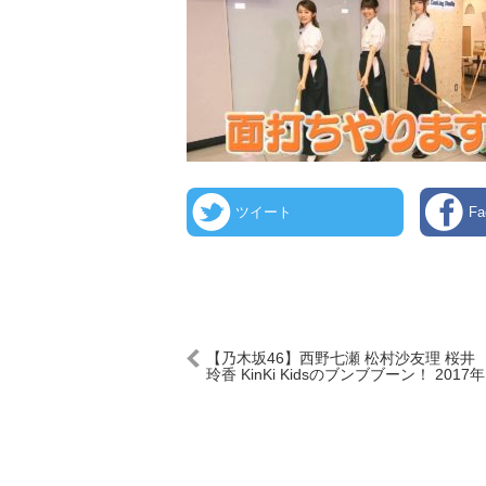
ツイート
F
【乃木坂46】西野七瀬 松村沙友理 桜井
玲香 KinKi Kidsのブンブブーン！ 2017年
09月24日