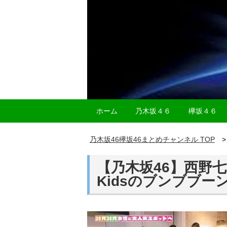
ホーム
乃木坂４６
欅坂４６
乃木坂46欅坂46まとめチャンネル TOP
【乃木坂46】西野七瀬
Kidsのブンブブーン！