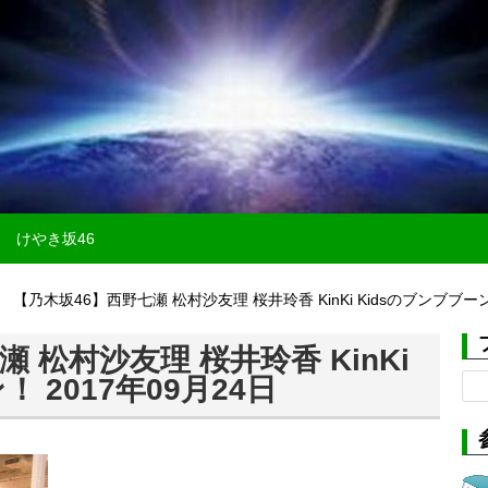
けやき坂46
【乃木坂46】西野七瀬 松村沙友理 桜井玲香 KinKi Kidsのブンブブーン
 松村沙友理 桜井玲香 KinKi
検
 2017年09月24日
索: