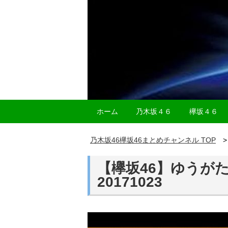
ホーム
乃木坂４６
欅坂４６
乃木坂46欅坂46まとめチャンネル TOP
【欅坂46】ゆうが
20171023