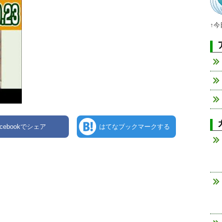
↑
acebookでシェア
はてなブックマークする