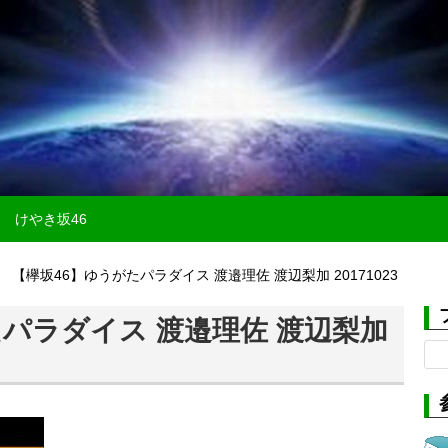
けやき坂46
【欅坂46】ゆうがたパラダイス 渡邉理佐 渡辺梨加 20171023
たパラダイス 渡邉理佐 渡辺梨加
検
索: