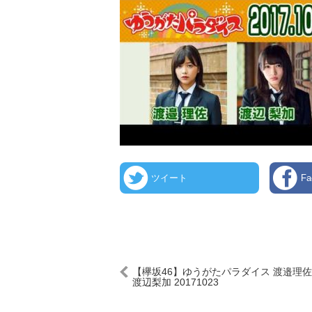
ツイート
F
【欅坂46】ゆうがたパラダイス 渡邉理佐
渡辺梨加 20171023