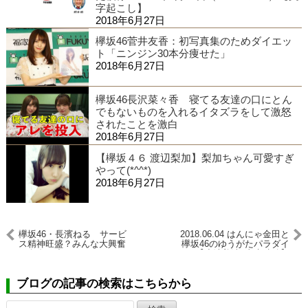
字起こし】
2018年6月27日
欅坂46菅井友香：初写真集のためダイエッ
ト「ニンジン30本分痩せた」
2018年6月27日
欅坂46長沢菜々香 寝てる友達の口にとん
でもないものを入れるイタズラをして激怒
されたことを激白
2018年6月27日
【欅坂４６ 渡辺梨加】梨加ちゃん可愛すぎ
やって(*^^*)
2018年6月27日
欅坂46・長濱ねる サービ
2018.06.04 はんにゃ金田と
ス精神旺盛？みんな大興奮
欅坂46のゆうがたパラダイ
で鼻血が止まらない♪
ス【小池美波･土生瑞穂】
ブログの記事の検索はこちらから
検