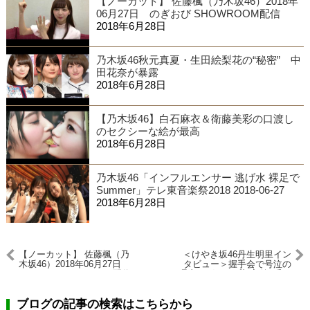
【ノーカット】 佐藤楓（乃木坂46）2018年
06月27日 のぎおび SHOWROOM配信
2018年6月28日
乃木坂46秋元真夏・生田絵梨花の“秘密” 中
田花奈が暴露
2018年6月28日
【乃木坂46】白石麻衣＆衛藤美彩の口渡し
のセクシーな絵が最高
2018年6月28日
乃木坂46「インフルエンサー 逃げ水 裸足で
Summer」テレ東音楽祭2018 2018-06-27
2018年6月28日
【ノーカット】 佐藤楓（乃
＜けやき坂46丹生明里イン
木坂46）2018年06月27日
タビュー＞握手会で号泣の
のぎおび SHOWROOM配信
理由…グループ加入後1番の
変化も語る
ブログの記事の検索はこちらから