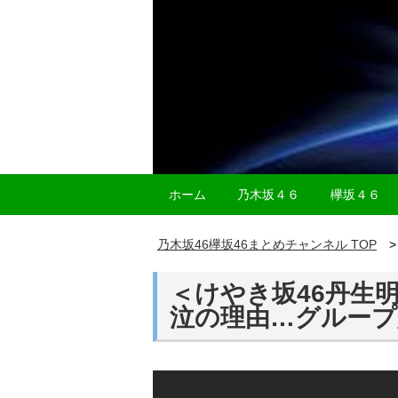
ホーム
乃木坂４６
欅坂４６
乃木坂46欅坂46まとめチャンネル TOP
＜けやき坂46丹生
泣の理由…グループ