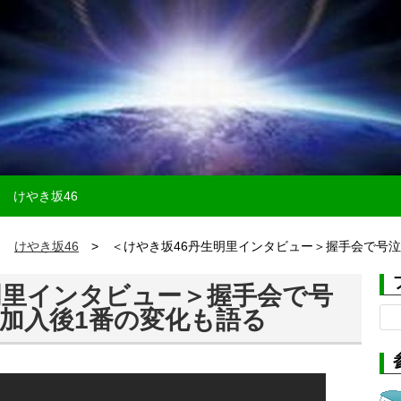
けやき坂46
けやき坂46
＜けやき坂46丹生明里インタビュー＞握手会で号
明里インタビュー＞握手会で号
検
加入後1番の変化も語る
索: