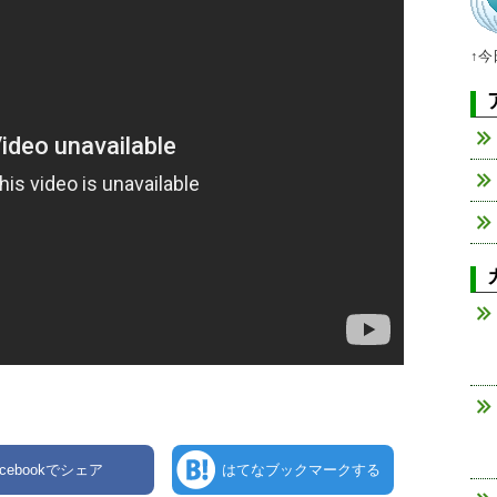
↑
acebookでシェア
はてなブックマークする