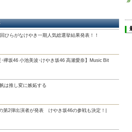
事
一回ひらがなけやき一期人気総選挙結果発表！！
欅坂46 小池美波･けやき坂46 高瀬愛奈】Music Bit
帆は推し変に嫉妬する
E”の第2弾出演者が発表 けやき坂46の参戦も決定！|