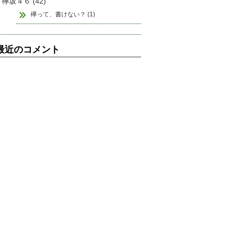
欅坂４６ (42)
欅って、書けない？ (1)
最近のコメント