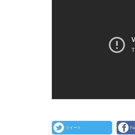
ツイート
F