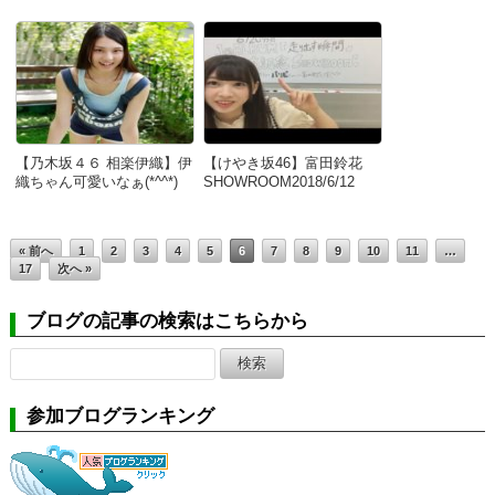
【乃木坂４６ 相楽伊織】伊
【けやき坂46】富田鈴花
織ちゃん可愛いなぁ(*^^*)
SHOWROOM2018/6/12
« 前へ
1
2
3
4
5
6
7
8
9
10
11
…
17
次へ »
ブログの記事の検索はこちらから
検
索:
参加ブログランキング