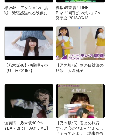
欅坂46 アクションに挑
欅坂46登場！LINE
戦 緊張感溢れる映像に
Pay「10円ピンポン」CM
発表会 2018-06-18
【乃木坂46】伊藤理々杏
【乃木坂46】雨の日対決の
【UTB+2018/7】
結果 大園桃子
無表情【乃木坂46 5th
【乃木坂46】君との旅行…
YEAR BIRTHDAY LIVE】
ずっと心がぴょんぴょんし
ちゃってたよ♡ 堀未央奈