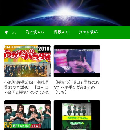
ホーム
乃木坂４６
欅坂４６
けやき坂46
小池美波(欅坂46)・潮紗理
【欅坂46】明日も学校のあ
菜(けやき坂46) 【はんに
なたへ平手友梨奈まとめ
ゃ金田と欅坂46のゆうがた
【てち】
パラダイス】