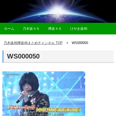
ホーム
乃木坂４６
欅坂４６
けやき坂46
乃木坂46欅坂46まとめチャンネル TOP
WS000050
WS000050