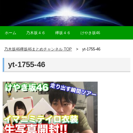
ホーム
乃木坂４６
欅坂４６
けやき坂46
乃木坂46欅坂46まとめチャンネル TOP
yt-1755-46
yt-1755-46