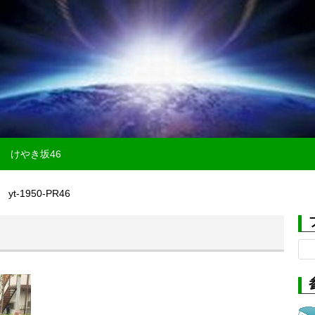
けやき坂46
yt-1950-PR46
検
索: