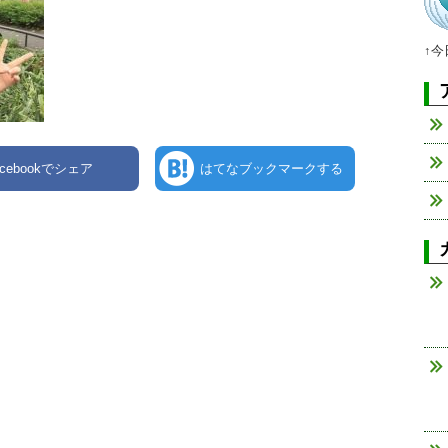
↑
acebookでシェア
はてなブックマークする