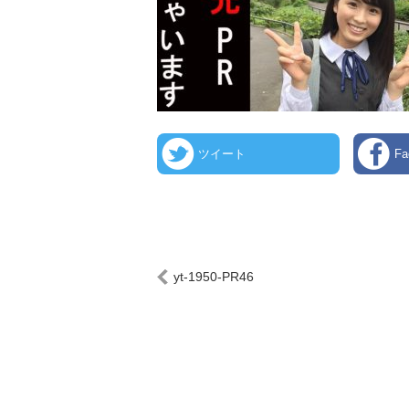
ツイート
F
yt-1950-PR46